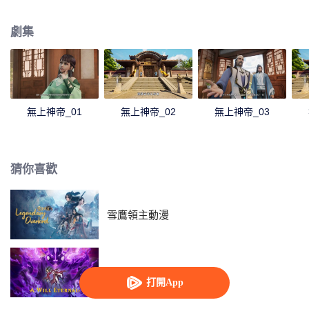
刁難，牧雲輕鬆的就化解了妙仙語的陷阱，並舉一反三的說出了更多的煉丹技
巧，讓門外的煉丹大師莫問賞識不已。回到家中，牧雲得知了要與秦家小姐秦
劇集
夢瑤結親的消息。秦夢瑤寒毒在身，活不過二十歲，結親不過是為了牧家和秦
家的利益。但在牧林辰的勸說下，牧雲以煉丹為條件，答應了這門親事。煉出
了淬骨丹，牧雲的修為有了第一次提升。莫問時常來找牧雲請教，而秦時雨一
直想請莫問來治療孫女秦夢瑤。莫問暗示讓牧雲一試，牧雲陰差陽錯下喚醒了
體內的誅仙圖，得知秦夢瑤體內的並非寒毒，而是冰凰神魄。牧雲治好了秦夢
瑤，冰凰神魄的力量使得秦夢瑤修為突飛猛進。在見識到了牧雲的能力後，秦
無上神帝_01
無上神帝_02
無上神帝_03
夢瑤對牧雲充滿了好奇和興趣，於是成為了北雲學院的導師。而追求秦夢瑤不
成的東方玉，嫉妒仇恨之心燃起，誓與牧雲勢不兩立。牧雲藉著誅仙圖突破修
為，去北雲山脈歷練，妙仙語執意同行，途中牧雲以一人之力獵殺十幾頭紫毛
獵狼，讓妙仙語十分震驚。而被人指派暗殺牧雲的柳山四煞一路尾隨，趁牧雲
猜你喜歡
脫力之機會，紛紛現身準備對牧雲下手。
雪鷹領主動漫
一念永恆
打開App