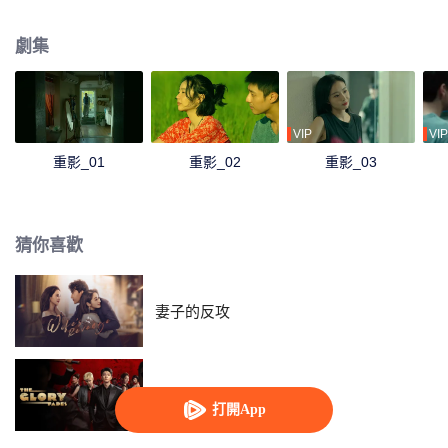
男友拋屍大海，屍骨無存。 這是一起人證、物證俱全，凶手甚至已經交代犯罪
事實的案件，可消失無蹤的屍體讓主管刑警劉望惴惴不安。 “秦虹真的死了
劇集
嗎？”
VIP
VIP
重影_01
重影_02
重影_03
猜你喜歡
妻子的反攻
繁華落盡
打開App