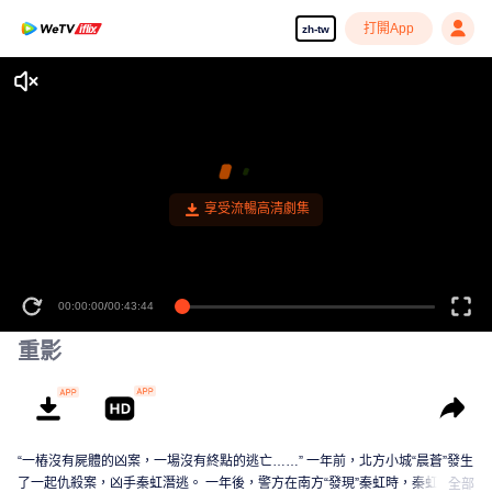
打開App
zh-tw
享受流暢高清劇集
00:00:00
/
00:43:44
重影
“一樁沒有屍體的凶案，一場沒有終點的逃亡……” 一年前，北方小城“晨蒼”發生
了一起仇殺案，凶手秦虹潛逃。 一年後，警方在南方“發現”秦虹時，秦虹已被
全部