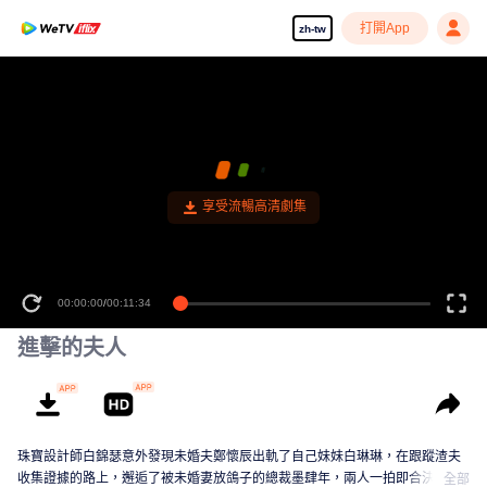
打開App
zh-tw
享受流暢高清劇集
00:00:00
/
00:11:34
進擊的夫人
珠寶設計師白錦瑟意外發現未婚夫鄭懷辰出軌了自己妹妹白琳琳，在跟蹤渣夫
收集證據的路上，邂逅了被未婚妻放鴿子的總裁墨肆年，兩人一拍即合決定契
全部