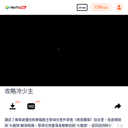
打開App
zh-tw
攻略冷少主
講述了養尊處優的醉夢國郡主黎頌兒意外穿進《唯我獨尊》話本里，陰差陽錯
與“大魔頭”顧淵相識。黎頌兒用盡渾身解數逃脫“大魔頭”，卻因逃回醉夢國的關
全部