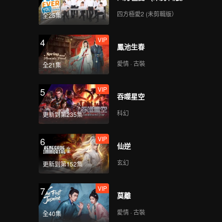
四方極愛2 (未剪輯版）
全25集
VIP
4
鳳池生春
愛情 · 古裝
全21集
VIP
5
吞噬星空
科幻
更新到第235集
VIP
6
仙逆
玄幻
更新到第152集
VIP
7
莫離
愛情 · 古裝
全40集