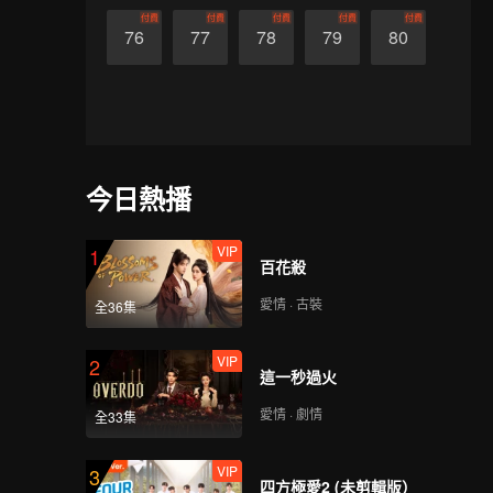
付費
付費
付費
付費
付費
76
77
78
79
80
今日熱播
VIP
1
百花殺
愛情 · 古裝
全36集
VIP
2
這一秒過火
愛情 · 劇情
全33集
VIP
3
四方極愛2 (未剪輯版）