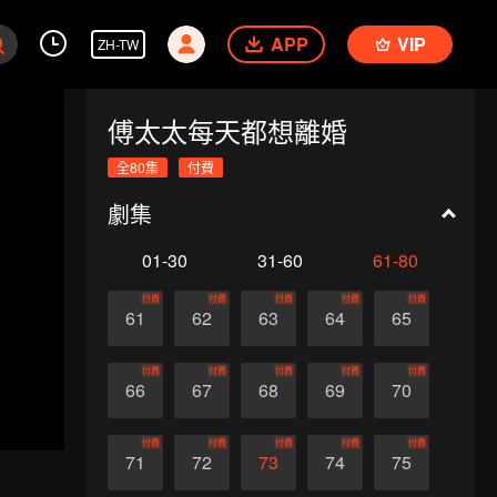
APP
VIP
ZH-TW
傅太太每天都想離婚
全80集
付費
劇集
01-30
31-60
61-80
付費
付費
付費
付費
付費
61
62
63
64
65
付費
付費
付費
付費
付費
66
67
68
69
70
付費
付費
付費
付費
付費
71
72
73
74
75