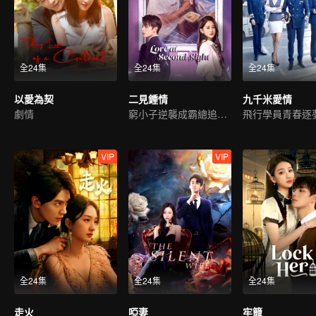
全24集
全24集
全24集
以愛為契
二見鍾情
九千米愛情
劇情
窮小子逆襲成霸總追初戀
飛行學員青春逐
VIP
VIP
全24集
全24集
全24集
走火
啞妻
牢籠