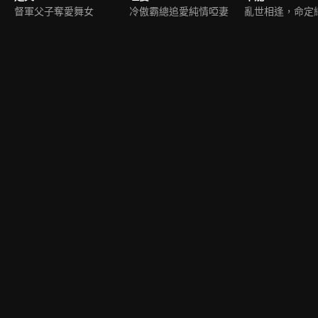
督軍父子奪愛舞女
冷傲霸總追愛純情啞妻
亂世相逢，命定