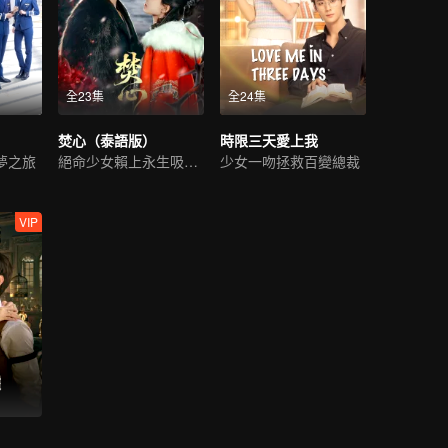
全23集
全24集
焚心（泰語版）
時限三天愛上我
夢之旅
絕命少女賴上永生吸血鬼
少女一吻拯救百變總裁
VIP