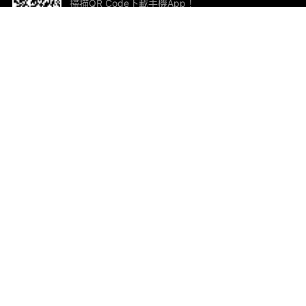
掃描QR Code下載手機App！
幫助與回饋
關
意見反饋
加
聯
電郵
ted.