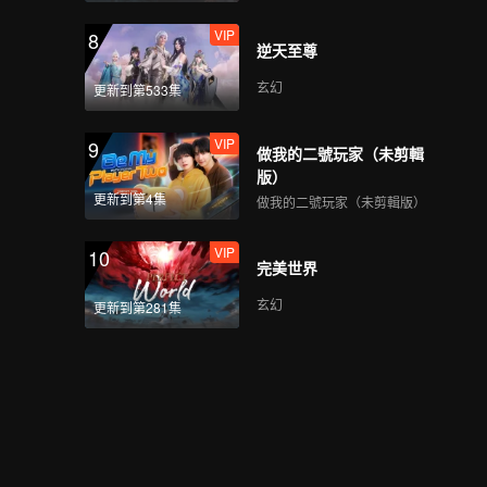
VIP
8
逆天至尊
玄幻
更新到第533集
VIP
9
做我的二號玩家（未剪輯
版）
更新到第4集
做我的二號玩家（未剪輯版）
VIP
10
完美世界
玄幻
更新到第281集