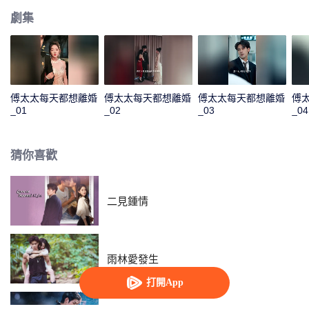
劇集
傅太太每天都想離婚
傅太太每天都想離婚
傅太太每天都想離婚
傅
_01
_02
_03
_04
猜你喜歡
二見鍾情
雨林愛發生
打開App