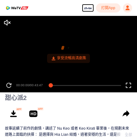
打開App
zh-tw
享受流暢高清劇集
00:00:00
/
00:43:47
甜心派2
故事延續了前作的劇情，講述了 Nu Keo 或者 Keo Kirati 畢業後，在規劃未來
道路上面臨的抉擇： 是選擇與 Hia Lian 結婚，過著安穩的生活，還是接受知名
全部