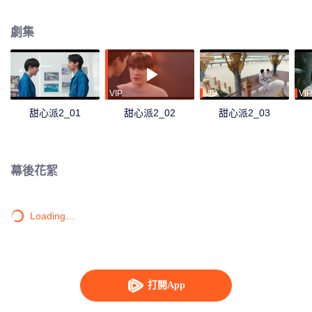
唱片公司的邀請，成為一名真正的歌手——Kirin，但同時也意味著要與愛人分
離。Nu Keo 最終會做出怎樣的選擇呢？
劇集
VIP
VIP
VIP
甜心派2_01
甜心派2_02
甜心派2_03
幕後花絮
Loading…
打開App