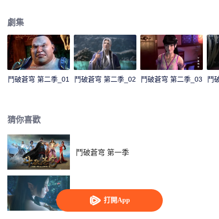
鬥者。然而在12歲那年，他卻“喪失”了修煉能力，只擁有三段鬥之氣。整整三
年時間，家族冷遇，旁人輕視，被未婚妻退婚……種種打擊接踵而至。 就在他
劇集
即將絕望的時候，一縷幽魂從他手上的戒指裡浮現，一扇全新的大門在面前開
啟！蕭炎重新成為家族年輕一輩中的佼佼者，受到眾人的仰慕，他卻不滿足於
此。為了一雪退婚帶來的恥辱，蕭炎來到了魔獸山脈，在藥老的幫助下，進一
步提升自己的修煉級別…
鬥破蒼穹 第二季_01
鬥破蒼穹 第二季_02
鬥破蒼穹 第二季_03
鬥破
猜你喜歡
鬥破蒼穹 第一季
鬥破蒼穹 第三季
打開App