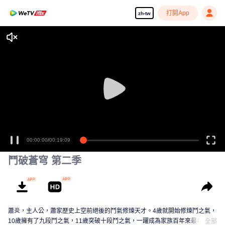
打開App
zh-tw
00:00:00
/
00:19:09
鬥破蒼穹 第二季
蕭炎，主人公，蕭家歷史上空前絕後的鬥氣修煉天才。4歲就開始修煉鬥之氣，
10歲擁有了九段鬥之氣，11歲突破十段鬥之氣，一躍成為家族百年來最年輕的
全部