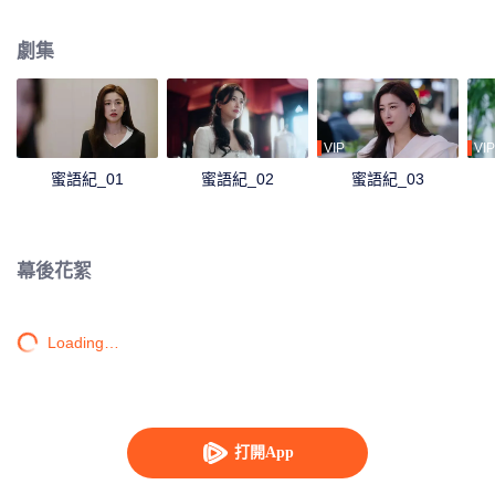
店，一切歸零的許蜜語從浦榮飯店客房保潔做起，紀封則作為浦榮飯店新任總
經理正式亮相。兩人攜手面對職場挑戰，從同舟共濟到愛意萌生，收穫美滿愛
劇集
情的同時，也讓浦榮飯店成為了城市新地標……
VIP
VIP
蜜語紀_01
蜜語紀_02
蜜語紀_03
幕後花絮
Loading…
打開App