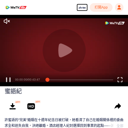
打開App
zh-tw
享受流暢高清劇集
00:00:00
/
00:43:47
蜜語紀
許蜜語的“完美”婚姻在十週年紀念日被打破，她看清了自己在婚姻關係裡的委曲
求全和迷失自我，決絕離婚。酒店經理人紀封選擇回到事業的起點——浦榮飯
全部