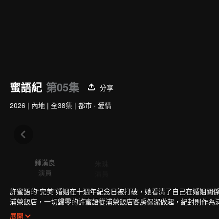
蜜語紀
第05集
分享
2026
|
內地
|
全38集
|
都市 · 愛情
鍾漢良
朱珠
李夢
經
演員
演員
演員
演
許蜜語的“完美”婚姻在十週年紀念日被打破，她看清了自己在婚姻關
浦榮飯店，一切歸零的許蜜語從浦榮飯店客房保潔做起，紀封則作為
收穫美滿愛情的同時，也讓浦榮飯店成為了城市新地標……
展開