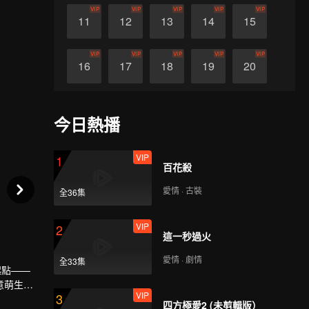
VIP
VIP
VIP
VIP
VIP
11
12
13
14
15
VIP
VIP
VIP
VIP
VIP
16
17
18
19
20
VIP
VIP
VIP
VIP
VIP
21
22
23
24
25
今日熱播
VIP
VIP
VIP
VIP
VIP
26
27
28
29
30
VIP
1
百花殺
愛情 · 古裝
全36集
VIP
2
這一秒過火
愛情 · 劇情
全33集
起點——
意萌生，
VIP
3
四方極愛2 (未剪輯版）