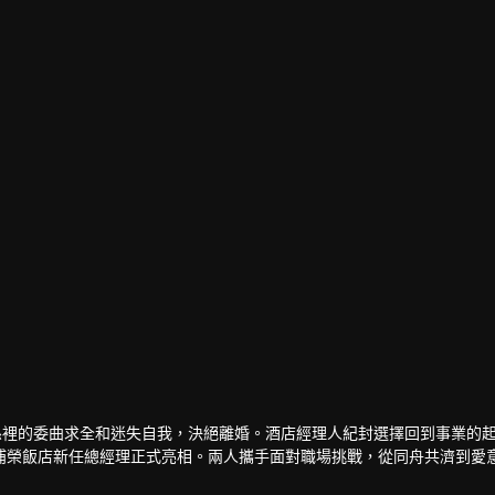
超
任彬
徐海喬
郭曉婷
員
演員
演員
演員
係裡的委曲求全和迷失自我，決絕離婚。酒店經理人紀封選擇回到事業的
浦榮飯店新任總經理正式亮相。兩人攜手面對職場挑戰，從同舟共濟到愛