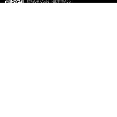
掃描QR Code下載手機App！
幫助與回饋
關
意見反饋
加
聯
電郵
ted.