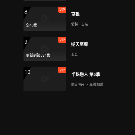
VIP
8
莫離
愛情 · 古裝
全40集
VIP
9
逆天至尊
玄幻
更新到第534集
VIP
10
半熟戀人 第5季
命定指引，赤誠相愛