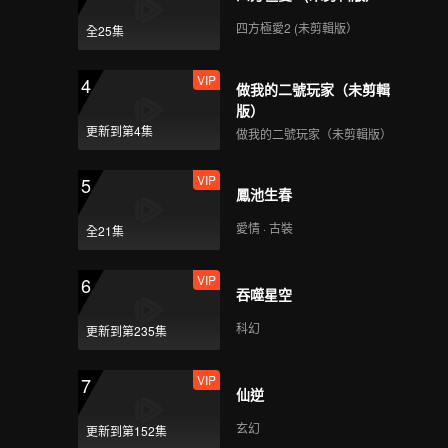
四方極愛2 (未剪輯版）
全25集
VIP
4
做我的二號玩家（未剪輯
版）
更新到第4集
做我的二號玩家（未剪輯版）
VIP
5
鳳池生春
愛情 · 古裝
全21集
VIP
6
吞噬星空
科幻
更新到第235集
VIP
7
仙逆
玄幻
更新到第152集