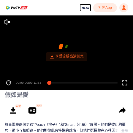
打開App
zh-tw
享受流暢高清劇集
00:00:00
/
00:11:53
假如是愛
故事圍繞兩個男孩“Peach（桃子）”和“Smart（小聰）”展開。他們是彼此的鄰
居，從小互相照顧。他們對彼此有特殊的感情，但他們選擇藏在心裡因為不確
全部