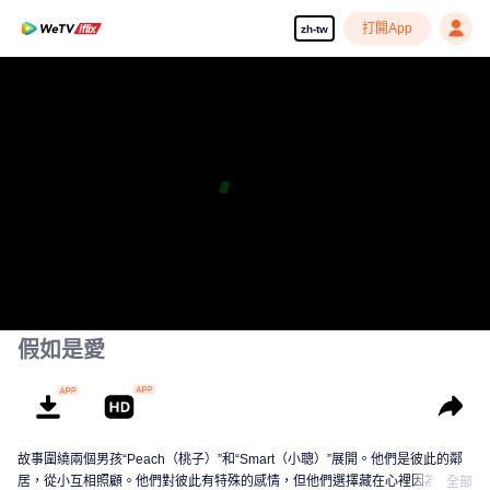
打開App
zh-tw
假如是愛
故事圍繞兩個男孩“Peach（桃子）”和“Smart（小聰）”展開。他們是彼此的鄰
居，從小互相照顧。他們對彼此有特殊的感情，但他們選擇藏在心裡因為不確
全部