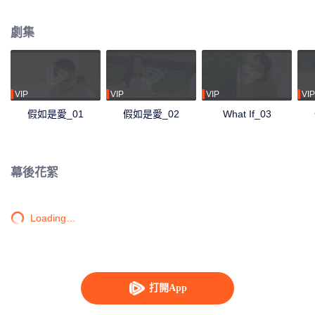
定是真是假。在桃子進入大學後兩人便分開了。桃子融入了新的團體，遇到了
新朋友和女孩子們。兩人之間的距離反而讓小聰明白了自己對桃子的心意。他
劇集
決定參加考試想進入桃子的大學，同時也為了實現他們成為歌手的夢想。
VIP
VIP
VIP
VIP
假如是愛_01
假如是愛_02
What If_03
幕後花絮
Loading…
打開App