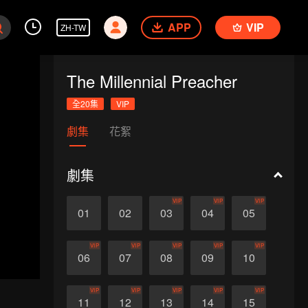
APP
VIP
ZH-TW
The Millennial Preacher
全20集
VIP
劇集
花絮
劇集
VIP
VIP
VIP
01
02
03
04
05
VIP
VIP
VIP
VIP
VIP
06
07
08
09
10
VIP
VIP
VIP
VIP
VIP
11
12
13
14
15