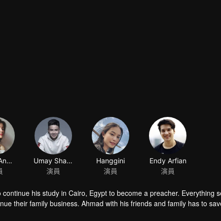
o continue his study in Cairo, Egypt to become a preacher. Everything
ue their family business. Ahmad with his friends and family has to sav
sue his dream to become a millennial preacher that can inspire other p