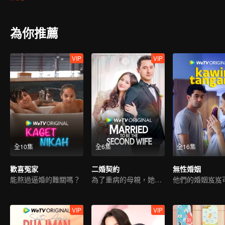
為你推薦
VIP
VIP
全10集
全6集
全16集
歡喜冤家
二婚契約
無性婚姻
能熬過逼婚的難關嗎？
為了重病的母親，她被迫成為別人的“二妻”
他們的婚姻岌岌
VIP
VIP