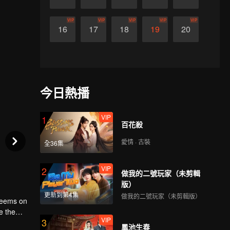
VIP
VIP
VIP
VIP
VIP
16
17
18
19
20
今日熱播
VIP
1
百花殺
愛情 · 古裝
全36集
VIP
2
做我的二號玩家（未剪輯
版）
更新到第4集
做我的二號玩家（未剪輯版）
 seems on
e the
VIP
3
eople.
鳳池生春