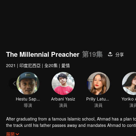
The Millennial Preacher
第19集
分享
2021
|
印度尼西亞
|
全20集
|
愛情
After graduating from a famous Islamic school, Ahmad has a plan t
the track until his father passes away and mandates Ahmad to contin
business from bankruptcy, face a complicated love triangle, and pur
展開