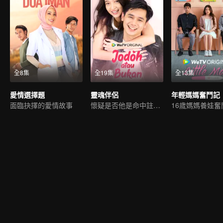
全8集
全19集
全13集
愛情選擇題
靈魂伴侶
年輕媽媽奮鬥記
面臨抉擇的愛情故事
懷疑是否他是命中註定的靈魂伴侶。
16歲媽媽養娃奮