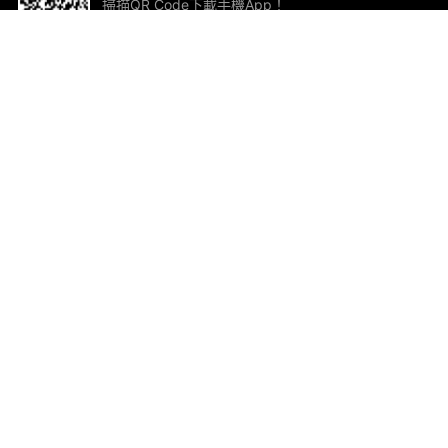
掃描QR Code下載手機App！
幫助與回饋
關
意見反饋
加
聯
電郵
ted.