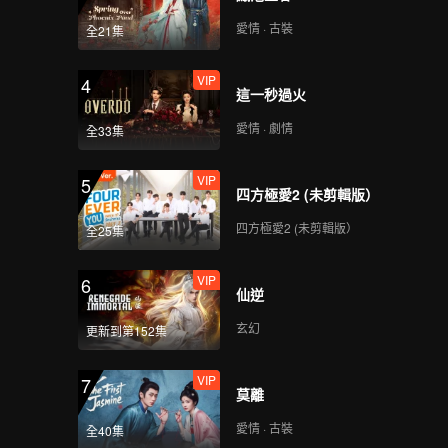
愛情 · 古裝
全21集
VIP
4
這一秒過火
愛情 · 劇情
全33集
VIP
5
四方極愛2 (未剪輯版）
四方極愛2 (未剪輯版）
全25集
VIP
6
仙逆
玄幻
更新到第152集
VIP
7
莫離
愛情 · 古裝
全40集