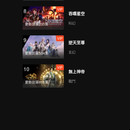
VIP
8
吞噬星空
科幻
更新到第235集
VIP
9
逆天至尊
玄幻
更新到第534集
VIP
10
無上神帝
戰鬥
更新到第611集