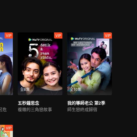
VIP
VIP
VIP
全8集
全10集
五秒鐘思念
我的導師老公 第2季
可危
複雜的三角戀故事
師生戀終成歸宿
VIP