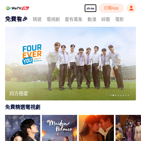
打開App
zh-tw
免費看🎉
精選
電視劇
愛有萬象
動漫
綜藝
電影
四方極愛
免費精選電視劇