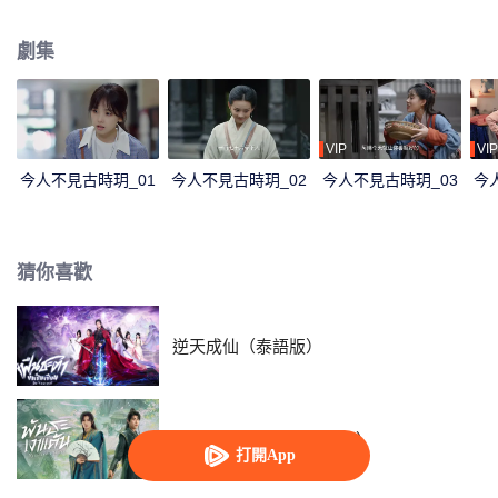
代。曉玥和么么努力尋找穿越方法，最終發現辛追夫人和利豨的秘密。
劇集
VIP
VIP
今人不見古時玥_01
今人不見古時玥_02
今人不見古時玥_03
今
猜你喜歡
逆天成仙（泰語版）
將軍家的小兒子（泰語版）
打開App