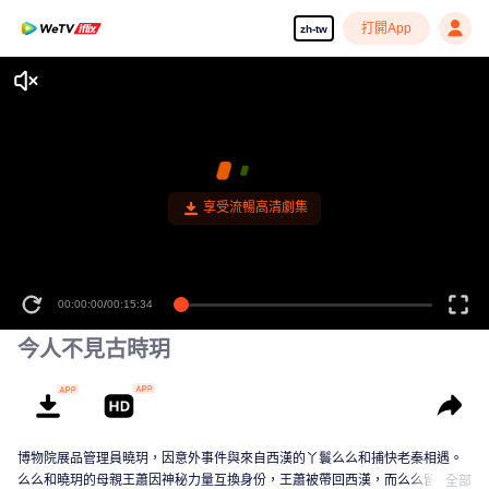
打開App
zh-tw
享受流暢高清劇集
00:00:00
/
00:15:34
今人不見古時玥
博物院展品管理員曉玥，因意外事件與來自西漢的丫鬟么么和捕快老秦相遇。
么么和曉玥的母親王蕭因神秘力量互換身份，王蕭被帶回西漢，而么么留在現
全部