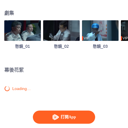
代邪惡儀式有關聯，而背後的主使竟是一個看似人畜無害的年輕高知女性……
劇集
VIP
VIP
懸鏡_01
懸鏡_02
懸鏡_03
幕後花絮
Loading…
打開App