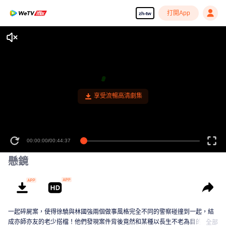
打開App
zh-tw
享受流暢高清劇集
00:00:00
/
00:44:37
懸鏡
一起碎屍案，使得徐驍與林國強兩個做事風格完全不同的警察碰撞到一起，結
成亦師亦友的老少搭檔！他們發現案件背後竟然和某種以長生不老為目的的古
全部