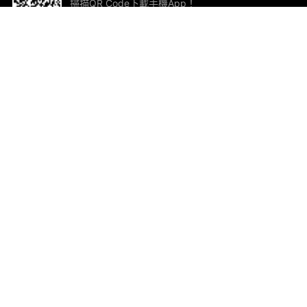
掃描QR Code下載手機App！
幫助與回饋
關
意見反饋
加
聯
電郵
ted.