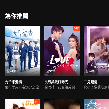
為你推薦
VIP
全24集
全31集
全24集
九千米愛情
良辰美景好時光
二見鍾情
飛行學員青春逐夢之旅
徐璐林一甜蜜姐弟戀
VIP