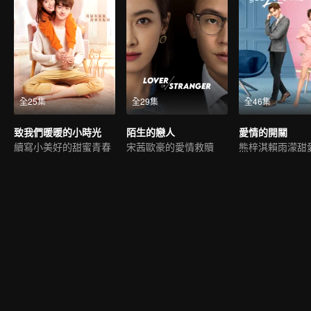
全25集
全29集
全46集
致我們暖暖的小時光
陌生的戀人
愛情的開關
續寫小美好的甜蜜青春
宋茜歐豪的愛情救贖