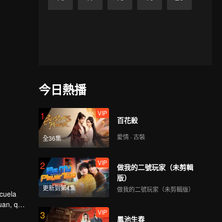
今日熱播
VIP
1
百花殺
愛情 · 古裝
全36集
VIP
2
做我的二號玩家（未剪輯
版）
更新到第4集
做我的二號玩家（未剪輯版）
scuela
uan, que
VIP
3
鳳池生春