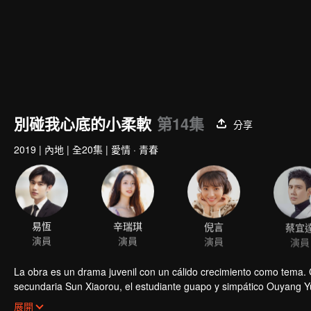
別碰我心底的小柔軟
第14集
分享
2019
|
內地
|
全20集
|
愛情 · 青春
易恆
辛瑞琪
倪言
蔡宜
演員
演員
演員
演員
La obra es un drama juvenil con un cálido crecimiento como tema. 
secundaria Sun Xiaorou, el estudiante guapo y simpático Ouyang 
le gusta la música. Sus crecimientos hacen reflexionar profundame
展開