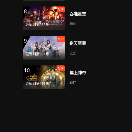
VIP
8
吞噬星空
科幻
更新到第235集
VIP
9
逆天至尊
玄幻
更新到第534集
VIP
10
無上神帝
戰鬥
更新到第611集