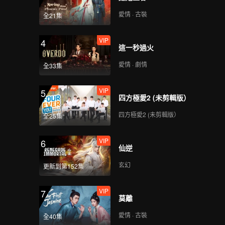
愛情 · 古裝
全21集
VIP
4
這一秒過火
愛情 · 劇情
全33集
VIP
5
四方極愛2 (未剪輯版）
四方極愛2 (未剪輯版）
全25集
VIP
6
仙逆
玄幻
更新到第152集
VIP
7
莫離
愛情 · 古裝
全40集