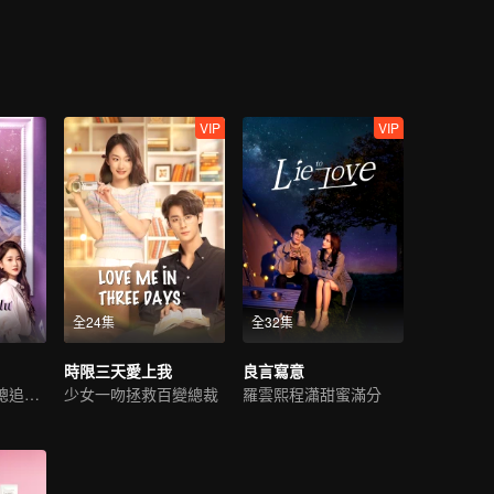
VIP
VIP
全24集
全32集
時限三天愛上我
良言寫意
窮小子逆襲成霸總追初戀
少女一吻拯救百變總裁
羅雲熙程瀟甜蜜滿分