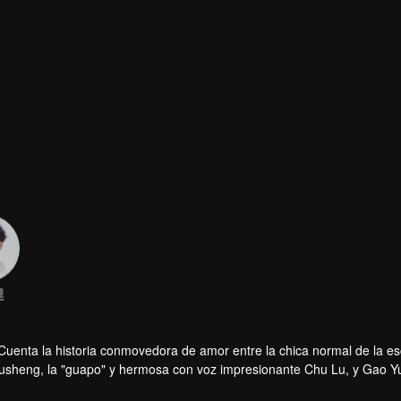
達
Cuenta la historia conmovedora de amor entre la chica normal de la e
Yusheng, la "guapo" y hermosa con voz impresionante Chu Lu, y Gao Y
nte.