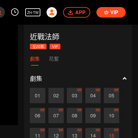
APP
VIP
ZH-TW
近戰法師
全20集
VIP
劇集
花絮
劇集
VIP
VIP
VIP
01
02
03
04
05
VIP
VIP
VIP
VIP
VIP
06
07
08
09
10
VIP
VIP
VIP
VIP
VIP
11
12
13
14
15