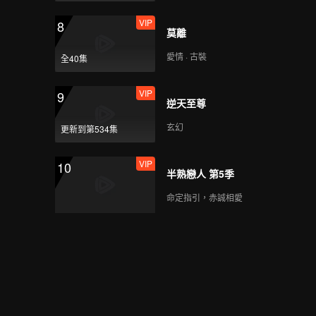
VIP
8
莫離
愛情 · 古裝
全40集
VIP
9
逆天至尊
玄幻
更新到第534集
VIP
10
半熟戀人 第5季
命定指引，赤誠相愛