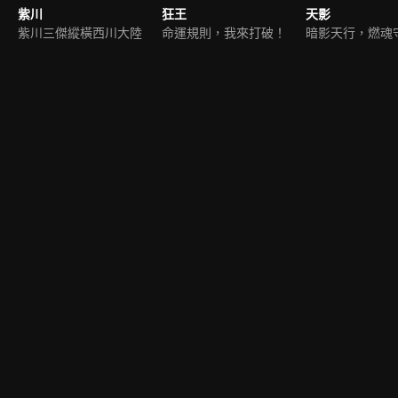
紫川
狂王
天影
紫川三傑縱橫西川大陸
命運規則，我來打破！
暗影天行，燃魂