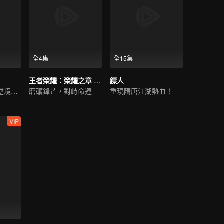
全4集
全15集
王者榮耀：榮耀之章 命運篇
鏢人
超凡奇遇，少年逆境重生
磨礪鋒芒，對峙命運
重現隋唐江湖熱血！
VIP