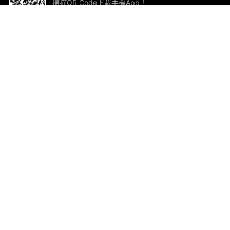
掃描QR Code下載手機App！
幫助與回饋
關
意見反饋
加
聯
電郵
ted.