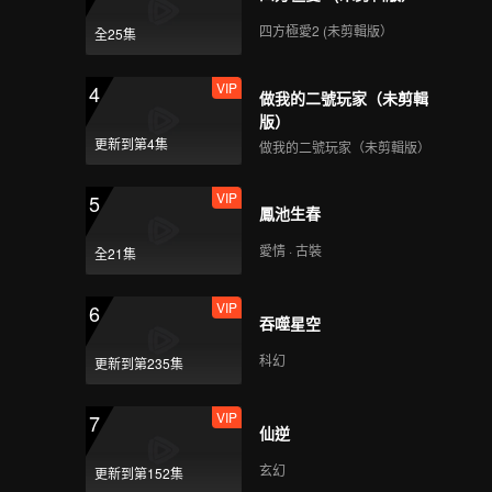
四方極愛2 (未剪輯版）
全25集
VIP
4
做我的二號玩家（未剪輯
版）
更新到第4集
做我的二號玩家（未剪輯版）
VIP
5
鳳池生春
愛情 · 古裝
全21集
VIP
6
吞噬星空
科幻
更新到第235集
VIP
7
仙逆
玄幻
更新到第152集