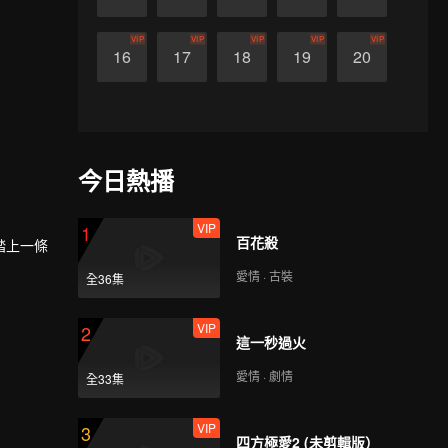
VIP
VIP
VIP
VIP
VIP
16
17
18
19
20
今日熱播
VIP
1
百花殺
踏上一條
愛情 · 古裝
全36集
VIP
2
這一秒過火
愛情 · 劇情
全33集
VIP
3
四方極愛2 (未剪輯版）