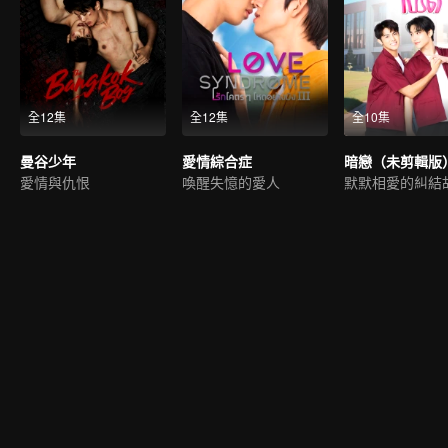
全12集
全12集
全10集
曼谷少年
愛情綜合症
暗戀（未剪輯版
愛情與仇恨
喚醒失憶的愛人
默默相愛的糾結