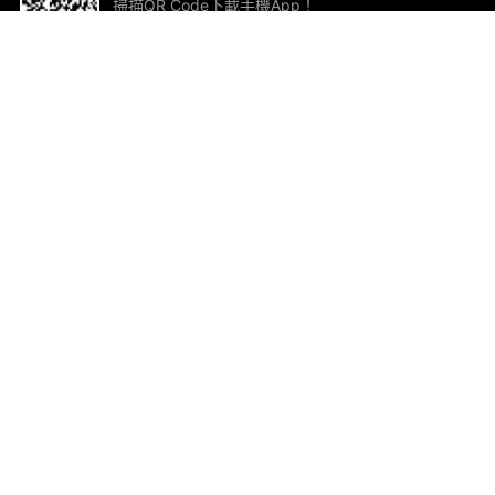
掃描QR Code下載手機App！
幫助與回饋
關
意見反饋
加
聯
電郵
ted.