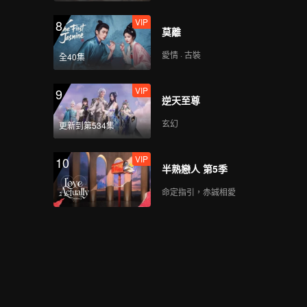
VIP
8
莫離
愛情 · 古裝
全40集
VIP
9
逆天至尊
玄幻
更新到第534集
VIP
10
半熟戀人 第5季
命定指引，赤誠相愛