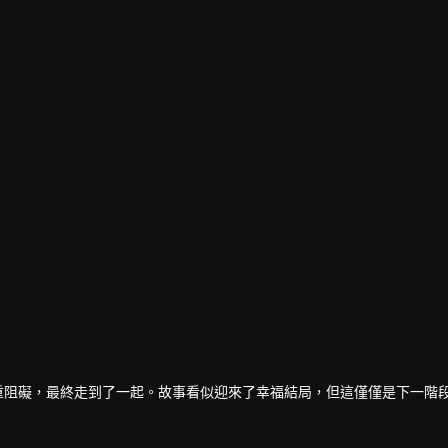
irawit 飾）克服重重阻礙，最終走到了一起。故事看似迎來了幸福結局，但這僅僅是下一