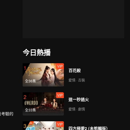
今日熱播
VIP
1
百花殺
愛情 · 古裝
全36集
VIP
2
這一秒過火
愛情 · 劇情
全33集
階段考驗的
VIP
3
四方極愛2 (未剪輯版）