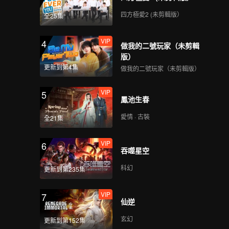
四方極愛2 (未剪輯版）
全25集
VIP
4
做我的二號玩家（未剪輯
版）
更新到第4集
做我的二號玩家（未剪輯版）
VIP
5
鳳池生春
愛情 · 古裝
全21集
VIP
6
吞噬星空
科幻
更新到第235集
VIP
7
仙逆
玄幻
更新到第152集