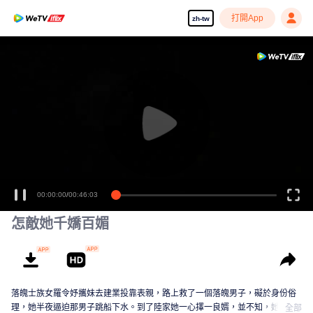
打開App
zh-tw
00:00:00
/
00:46:03
怎敵她千嬌百媚
落魄士族女羅令妤攜妹去建業投靠表親，路上救了一個落魄男子，礙於身份俗
理，她半夜逼迫那男子跳船下水。到了陸家她一心擇一良婿，並不知，她所中
全部