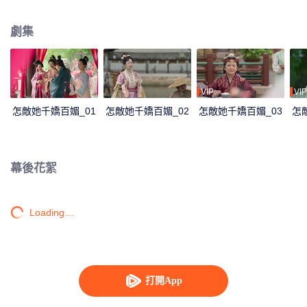
意的陸家三郎正是那晚被她逼下水的男子！她使出渾身解數討好卻屢屢碰壁，
他靜靜地看著她表演並一次次狠狠戳破！然而就當她心灰意冷，轉身討好別人
劇集
時，他卻不答應了！郎心似鐵，怎敵她千嬌百媚！
VIP
VIP
怎敵她千嬌百媚_01
怎敵她千嬌百媚_02
怎敵她千嬌百媚_03
怎
幕後花絮
Loading…
打開App