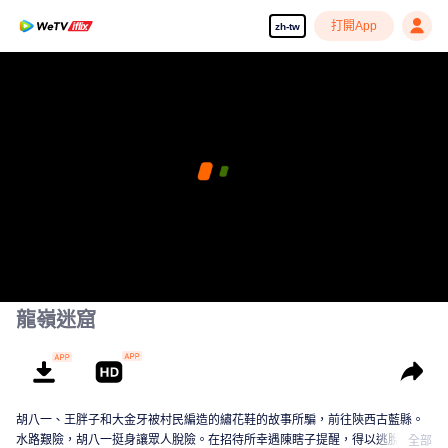
打開App
zh-tw
龍嶺迷窟
胡八一、王胖子和大金牙被村民編造的繡花鞋的故事所騙，前往陝西古藍縣。
水路艱險，胡八一挺身讓眾人脫險。在招待所幸遇陳瞎子提醒，得以逃脫村民
全部