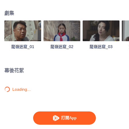
圈套。三人無意掉入“龍嶺迷窟”遭蝙蝠襲擊，發現身上長出紅斑，決定在王大爺
家修整，遇到同樣來找紅斑根源的shirley楊，並聽聞了鷓鴣哨和了塵大師尋找
劇集
雮塵珠的英勇故事。幾人決心尋找雮塵珠，陳瞎子告訴他們“內藏眢”就在此地。
村民故技重施，威脅胡八一等人尋找錢財，兩撥人馬前往洞穴，遭到蜘蛛襲
擊，被困暗閣，但大家齊心協力，化險為夷，最終進入了“棋盤”機關，眾人協
作，找到了龍骨天書，逃出洞穴，準備前往雲南繼續解密“紅斑”。
龍嶺迷窟_01
龍嶺迷窟_02
龍嶺迷窟_03
幕後花絮
Loading…
打開App