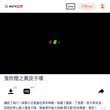
打開App
zh-tw
鬼吹燈之黃皮子墳
講述了胡八一與發小王凱旋在青年時期，結識了畫眉、丁思甜、燕子等女孩，
因爲好奇心進入黃皮子墳，隨後意外進入俗稱“閻王殿”的百眼窟，更是發現了日
全部