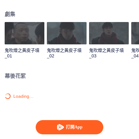
本“給水部隊”遺蹟的一系列探險故事。
劇集
鬼吹燈之黃皮子墳
鬼吹燈之黃皮子墳
鬼吹燈之黃皮子墳
鬼
_01
_02
_03
_04
幕後花絮
Loading…
打開App