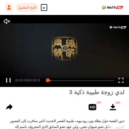
افتح التطبيق
ar
لدي زوجة طبيبة ذكية 3
تدور القصة حول بطلة يون روه يويه، طبيبة العصر الحديث التي سافرت إلى العصور
القديمة وتقابل تشو شيوان تشن، ولي عهد تشو السابق الذي المعروف باسم إله
المزيد