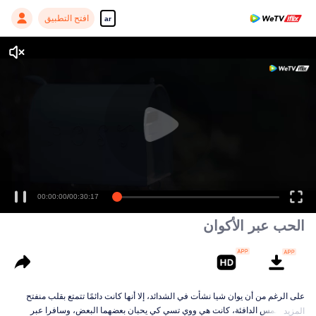
افتح التطبيق
ar
00:00:00
/
00:30:17
الحب عبر الأكوان
على الرغم من أن يوان شيا نشأت في الشدائد، إلا أنها كانت دائمًا تتمتع بقلب منفتح
على الشمس الدافئة، كانت هي ووي تسي كي يحبان بعضهما البعض، وسافرا عبر
المزيد