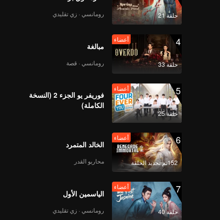
رومانسي · زي تقليدي
حلقة 21
4
أعضاء
مبالغة
رومانسي · قصة
حلقة 33
5
أعضاء
فوريفر يو الجزء 2 (النسخة
الكاملة)
حلقة 25
6
أعضاء
الخالد المتمرد
محاربو القدر
152تم تجديد الحلقة
7
أعضاء
الياسمين الأول
رومانسي · زي تقليدي
حلقة 40