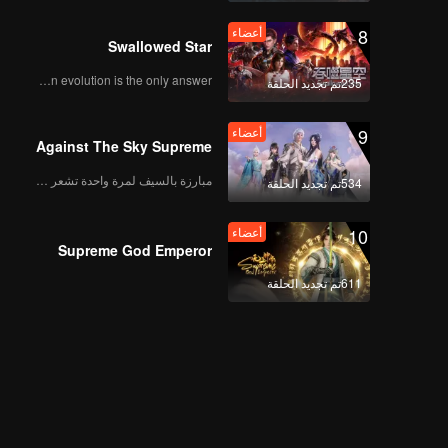
8
أعضاء
Swallowed Star
Human evolution is the only answer.
235تم تجديد الحلقة
9
أعضاء
Against The Sky Supreme
مبارزة بالسيف لمرة واحدة تشعر بالحرية
534تم تجديد الحلقة
10
أعضاء
Supreme God Emperor
611تم تجديد الحلقة