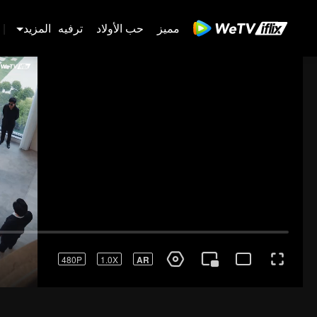
مميز
حب الأولاد
ترفيه
المزيد
|
كانت تانغ يويون.
480P
1.0X
AR