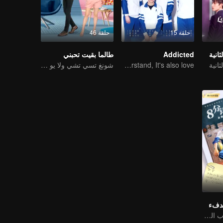
حلقة 15
حلقة 46
انية
Addicted
طالما بقيت تحبني
انية
You don't understand, It's also love
شونغ تسي تشي ولا يو منغ مثلا الحبيبين اللذين تعرفا بعضهما مثعلى البعض من الصغر
لدفء
مطاردة ولعب شباب الحرم الجامعي