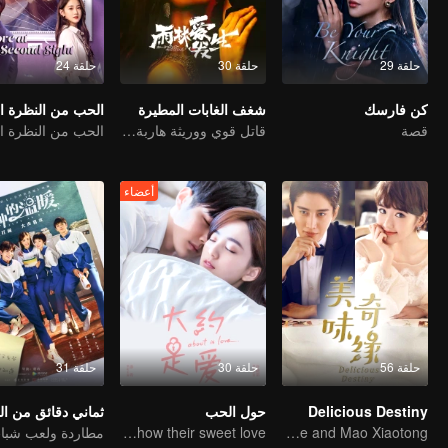
حلقة 29
حلقة 30
حلقة 24
كن فارسك
شغف الغابات المطيرة
الحب من النظرة الث
قصة
قاتل قوي ووريثة هاربة يجدان الخلاص معًا!
الحب من النظرة الث
أعضاء
حلقة 56
حلقة 30
حلقة 31
Delicious Destiny
حول الحب
ثماني دقائق من ا
Saixixi and Xuxiaonuo show their sweet love
A love story about the love-hate relationship between Mike and Mao Xiaotong.