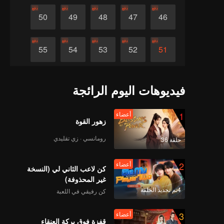
دفع
دفع
دفع
دفع
دفع
50
49
48
47
46
دفع
دفع
دفع
دفع
دفع
55
54
53
52
51
دفع
دفع
دفع
دفع
دفع
60
59
58
57
56
فيديوهات اليوم الرائجة
1
أعضاء
زهور القوة
رومانسي · زي تقليدي
حلقة 36
2
أعضاء
كن لاعب الثاني لي (النسخة
غير المحذوفة)
4تم تجديد الحلقة
كن رفيقي في اللعبة
3
أعضاء
قفزة فوق بركة العنقاء