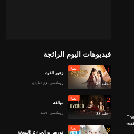
فيديوهات اليوم الرائجة
1
أعضاء
زهور القوة
رومانسي · زي تقليدي
حلقة 36
2
أعضاء
مبالغة
رومانسي · قصة
حلقة 33
The
exc
3
أعضاء
filled w
فوريفر يو الجزء 2 (النسخة