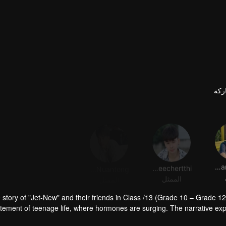
ركة
Peerapat Nuantong
Phetmongkhonchai Wongmaneechertthi
Paphop Sakulthananglaphat
الممثل
الممثل
 story of "Jet-New" and their friends in Class /13 (Grade 10 – Grade 12
itement of teenage life, where hormones are surging. The narrative ex
ith conflicts and complexities. Life in an all-boys school brims with cur