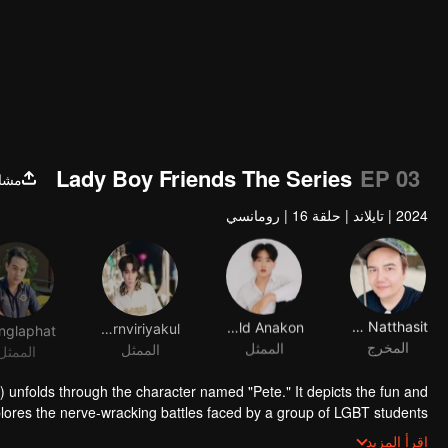
Lady Boy Friends The Series
EP 03
مشا
2024
|
تايلاند
|
حلقة 16
|
رومانسي
Narongyot Chernviriyakul
Garfield Anakon
Wuddy Natthasit
المخرج
الممثل
الممثل
الممثل
) unfolds through the character named "Pete." It depicts the fun and
plores the nerve-wracking battles faced by a group of LGBT students
iosity and the desire to explore. The emergence of love stems from the
اقرأ المزيد