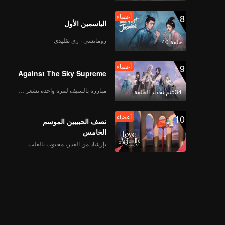
8
أعضاء
الياسمين الأول
رومانسي · زي تقليدي
حلقة 40
9
أعضاء
Against The Sky Supreme
مبارزة بالسيف لمرة واحدة تشعر بالحرية
534تم تجديد الحلقة
10
أعضاء
نصف الحبيبين الموسم
الخامس
بإرشاد من القدر، محبوب بالقلب