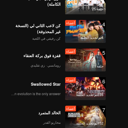
teenager
الكاملة)
A
حلقة 25
4
أعضاء
كن لاعب الثاني لي (النسخة
غير المحذوفة)
4تم تجديد الحلقة
كن رفيقي في اللعبة
5
أعضاء
قفزة فوق بركة العنقاء
رومانسي · زي تقليدي
حلقة 21
6
أعضاء
Swallowed Star
Human evolution is the only answer.
235تم تجديد الحلقة
7
أعضاء
الخالد المتمرد
محاربو القدر
152تم تجديد الحلقة