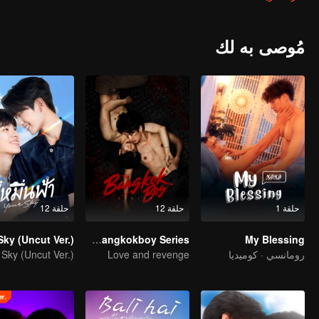
-acceptance, or simply the fear and confusion within their own hearts.
 too fast? Find the answers to these myriad questions in "Lady Boy
Friends The Series: Friends Having Fun"
مُوصى به لك
حلقة 1
حلقة 12
حلقة 12
Sky (Uncut Ver.)
The Bangkokboy Series
My Blessing
رومانسي · كوميديا
Love and revenge
 Sky (Uncut Ver.)