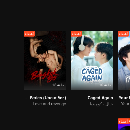
s' curiosity about life, the unknown within their hearts, the fear of non
nd whether love has no gender or not, are these youngsters growing up
أعضاء
أعضاء
أعضاء
حلقة 10
حلقة 12
The Bangkokboy Series (Uncut Ver.)
Caged Again
Your 
Your
خيال · كوميديا
Love and revenge
أعضاء