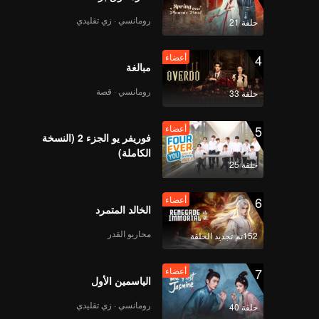
as goo
Sh
رومانسي · زي تقليدي
حلقة 21
4
أعضاء
مبالغة
رومانسي · قصة
حلقة 33
5
أعضاء
فوريفر يو الجزء 2 (النسخة
الكاملة)
حلقة 25
6
أعضاء
الخالد المتمرد
محاربو القدر
152تم تجديد الحلقة
7
أعضاء
الياسمين الأول
رومانسي · زي تقليدي
حلقة 40