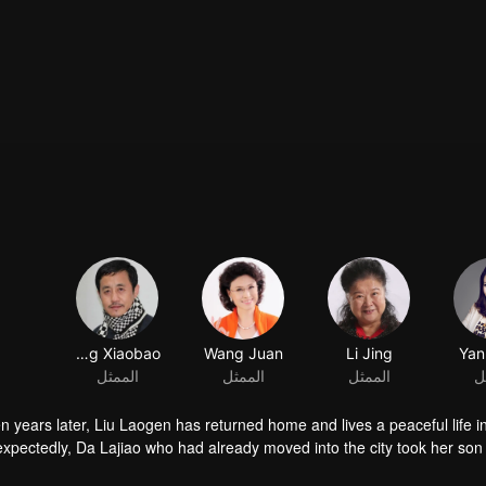
Wang Xiaobao
Wang Juan
Li Jing
Yan
ل
الممثل
الممثل
الممثل
en years later, Liu Laogen has returned home and lives a peaceful life
xpectedly, Da Lajiao who had already moved into the city took her so
 place in the villa. Liu Laogen also took this opportunity to visit the vi