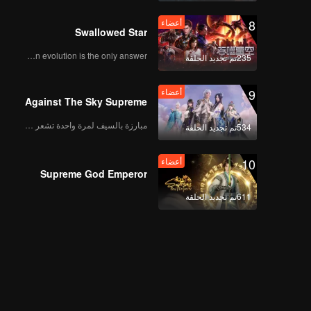
8
أعضاء
Swallowed Star
Human evolution is the only answer.
235تم تجديد الحلقة
9
أعضاء
Against The Sky Supreme
مبارزة بالسيف لمرة واحدة تشعر بالحرية
534تم تجديد الحلقة
10
أعضاء
Supreme God Emperor
611تم تجديد الحلقة