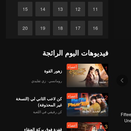
15
14
13
12
11
20
19
18
17
16
25
24
23
22
21
فيديوهات اليوم الرائجة
30
29
28
27
26
1
أعضاء
زهور القوة
رومانسي · زي تقليدي
حلقة 36
2
أعضاء
كن لاعب الثاني لي (النسخة
غير المحذوفة)
4تم تجديد الحلقة
كن رفيقي في اللعبة
Fifte
Une
3
أعضاء
arrange a
قفزة فوق بركة العنقاء