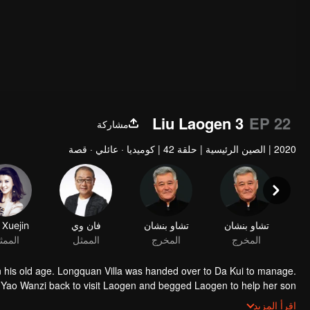
Liu Laogen 3
EP 22
مشاركة
2020
|
الصين الرئيسية
|
حلقة 42
|
كوميديا · عائلي · قصة
تشاو بنشان
تشاو بنشان
فان وي
 Xuejin
المخرج
المخرج
الممثل
الممث
 in his old age. Longquan Villa was handed over to Da Kui to manage.
n Yao Wanzi back to visit Laogen and begged Laogen to help her son
lla again. But he suddenly found that the operation of the villa was not
اقرأ المزيد