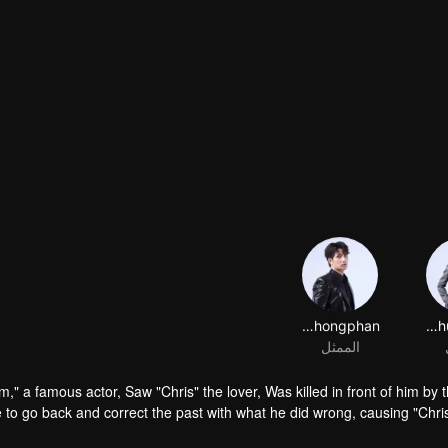
Karan Thongphan
Tutton Cherdchumalaikit
الممثل
m," a famous actor, Saw "Chris" the lover, Was killed in front of him by
 to go back and correct the past with what he did wrong, causing "Chri
in time to "Foam," will Foam 