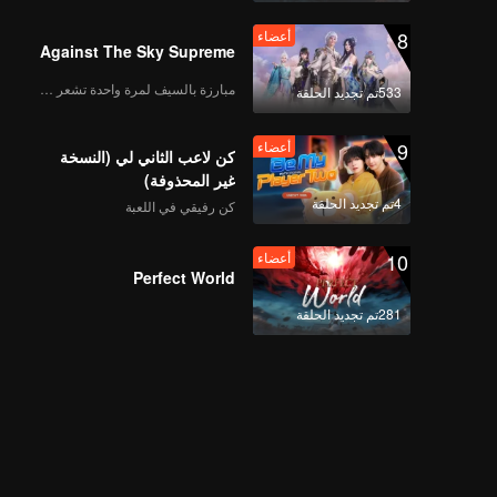
8
أعضاء
Against The Sky Supreme
مبارزة بالسيف لمرة واحدة تشعر بالحرية
533تم تجديد الحلقة
9
أعضاء
كن لاعب الثاني لي (النسخة
غير المحذوفة)
4تم تجديد الحلقة
كن رفيقي في اللعبة
10
أعضاء
Perfect World
281تم تجديد الحلقة