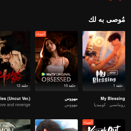
مُوصى به لك
أعضاء
حلقة 1
حلقة 10
حلقة 12
My Blessing
مهووس
رومانسي · كوميديا
مهووس
ove and revenge
أعضاء