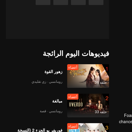
فيديوهات اليوم الرائجة
1
أعضاء
زهور القوة
رومانسي · زي تقليدي
حلقة 36
2
أعضاء
مبالغة
رومانسي · قصة
حلقة 33
"Foa
chance
3
أعضاء
فوريفر يو الجزء 2 (النسخة