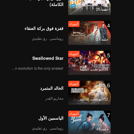
الكاملة)
حلقة 25
4
أعضاء
قفزة فوق بركة العنقاء
رومانسي · زي تقليدي
حلقة 21
5
أعضاء
Swallowed Star
Human evolution is the only answer.
235تم تجديد الحلقة
6
أعضاء
الخالد المتمرد
محاربو القدر
152تم تجديد الحلقة
7
أعضاء
الياسمين الأول
رومانسي · زي تقليدي
حلقة 40