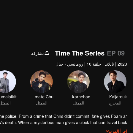
Time The Series
EP 09
مشاركة
2023
|
تايلاند
|
حلقة 10
|
رومانسي · خيال
Jiramate Chu
Kunatip Trakarnchan
Kahabodee Kaljareuk
المخرج
الممثل
الممثل
الممثل
 the police. From a crime that Chris didn't commit, fate gives Foam a
s's death. When a mysterious man gives a clock that can travel back
be able to fix the past and save a lover's life? Only time will prove it!
اقرأ المزيد