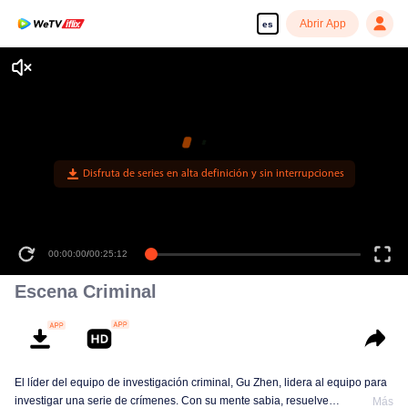
Abrir App
es
Disfruta de series en alta definición y sin interrupciones
00:00:00
/
00:25:12
Escena Criminal
El líder del equipo de investigación criminal, Gu Zhen, lidera al equipo para
investigar una serie de crímenes. Con su mente sabia, resuelve
Más