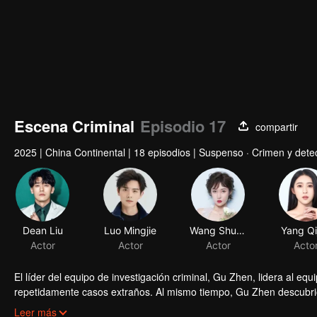
Escena Criminal
Episodio 17
compartir
2025
|
China Continental
|
18 episodios
|
Suspenso · Crimen y detec
Dean Liu
Luo Mingjie
Wang Shuang
Yang Qi
Actor
Actor
Actor
Acto
El líder del equipo de investigación criminal, Gu Zhen, lidera al e
repetidamente casos extraños. Al mismo tiempo, Gu Zhen descubrió
contra él. Para proteger a la gente, a sus familiares y amigos, Gu 
Leer más