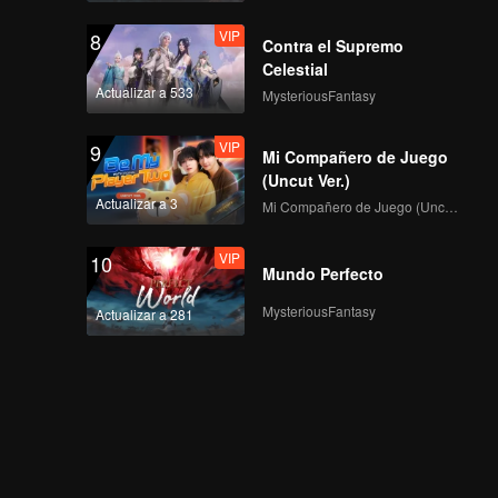
VIP
8
Contra el Supremo
Celestial
Actualizar a 533
MysteriousFantasy
VIP
9
Mi Compañero de Juego
(Uncut Ver.)
Actualizar a 3
Mi Compañero de Juego (Uncut Ver.)
VIP
10
Mundo Perfecto
MysteriousFantasy
Actualizar a 281