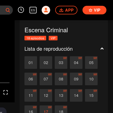
APP
VIP
ES
Escena Criminal
18 episodios
VIP
Lista de reproducción
VIP
VIP
VIP
01
02
03
04
05
VIP
VIP
VIP
VIP
VIP
06
07
08
09
10
VIP
VIP
VIP
VIP
VIP
11
12
13
14
15
VIP
VIP
VIP
16
17
18