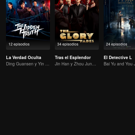
12 episodios
34 episodios
24 episodios
La Verdad Oculta
Tras el Esplendor
El Detective L
Ding Guansen y Yin Xiaotian protagonizan este intenso thriller criminal centrado en un caso sin resolver enterrado en el tiempo.
Jin Han y Zhou Junwei: Los hermanos de élite se lanzan a la aventura.