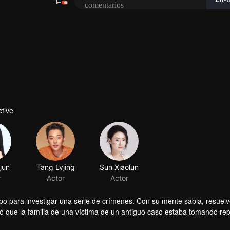
tive
jun
Tang Lvjing
r
Actor
quipo para investigar una serie de crímenes. Con su mente sabia, resuel
 que la familia de una víctima de un antiguo caso estaba tomando rep
Zhen luchó contra los Vengadores ennegrecidos y, finalmente, los crimi