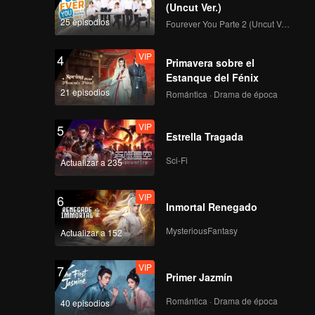
(Uncut Ver.)
25 episodios
Fourever You Parte 2 (Uncut Ver.)
VIP
4
Primavera sobre el
Estanque del Fénix
21 episodios
Romántica · Drama de época
VIP
5
Estrella Tragada
Sci-Fi
Actualizar a 235
VIP
6
Inmortal Renegado
MysteriousFantasy
Actualizar a 152
VIP
7
Primer Jazmín
Romántica · Drama de época
40 episodios