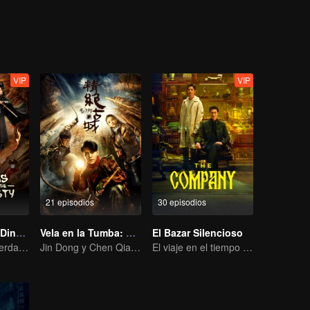
VIP
VIP
21 episodios
30 episodios
Misterios de la Dinastía Tang
Vela en la Tumba: Ciudad Misteriosa
El Bazar Silencioso
Revelando las Verdades Oscuras en la Edad Dorada de Chang'an
Jin Dong y Chen Qiaoen comienzaron una aventura
El viaje en el tiempo de Gao Weiguang y Liang Jingkang