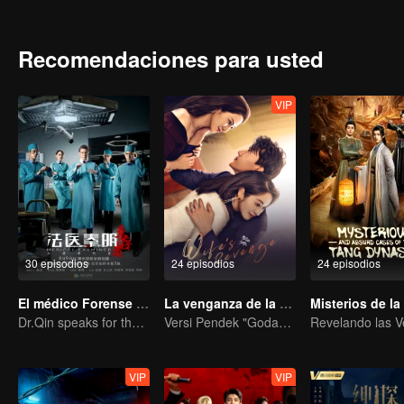
recibieron el castigo que merecían.
Recomendaciones para usted
VIP
30 episodios
24 episodios
24 episodios
El médico Forense Dr. Qin: Supervivientes
La venganza de la esposa
Dr.Qin speaks for the dead.
Versi Pendek "Godaan Pulang"
VIP
VIP