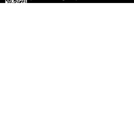
descargar la aplicación!
Ayuda y comentarios
So
Comentarios
Un
Co
Co
ted.