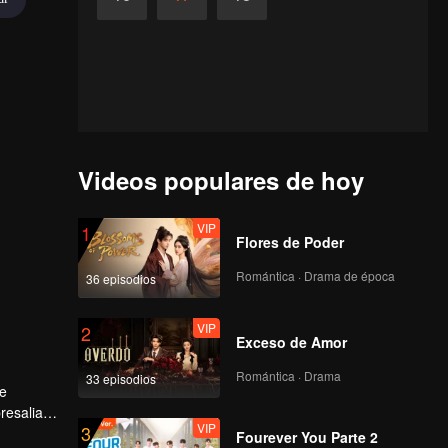
Videos populares de hoy
VIP
1
Flores de Poder
Romántica · Drama de época
36 episodios
VIP
2
Exceso de Amor
Romántica · Drama
33 episodios
ve
resalias
VIP
3
nales
Fourever You Parte 2