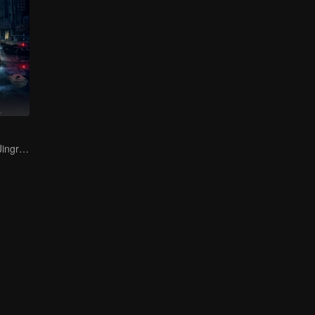
Bai Yu and You Jingru Became the super detective