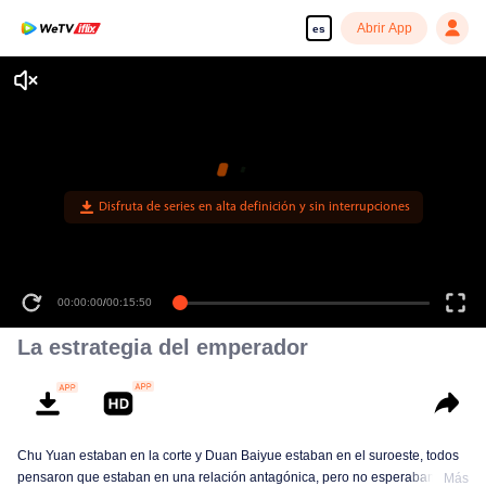
Abrir App
es
Disfruta de series en alta definición y sin interrupciones
00:00:00
/
00:15:50
La estrategia del emperador
Chu Yuan estaban en la corte y Duan Baiyue estaban en el suroeste, todos
pensaron que estaban en una relación antagónica, pero no esperaban que
Más