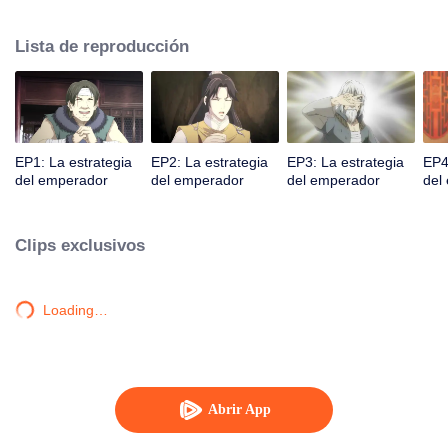
no fue así. Para la sociedad y el pueblo, Chu Yuan quería ser un buen
emperador, y Duan Baiyue se convirtió en su mejor ayuda.
Lista de reproducción
EP1: La estrategia
EP2: La estrategia
EP3: La estrategia
EP4
del emperador
del emperador
del emperador
del
Clips exclusivos
Loading…
Abrir App