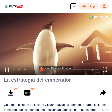
Abrir App
es
(Tencent Penguin Pictures)
00:00:01
/
00:15:44
La estrategia del emperador
Chu Yuan estaban en la corte y Duan Baiyue estaban en el suroeste, todos
pensaron que estaban en una relación antagónica, pero no esperaban que
Más