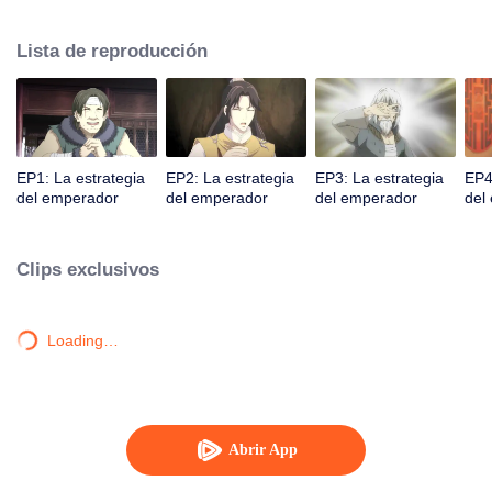
no fue así. Para la sociedad y el pueblo, Chu Yuan quería ser un buen
emperador, y Duan Baiyue se convirtió en su mejor ayuda.
Lista de reproducción
EP1: La estrategia
EP2: La estrategia
EP3: La estrategia
EP4
del emperador
del emperador
del emperador
del
Clips exclusivos
Loading…
Abrir App