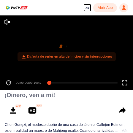
Abrir App
es
Disfruta de series en alta definición y sin interrupciones
00:00:00
/
00:10:42
¡Dinero, ven a mí!
Chen Gongxi, el modesto dueño de una casa de té en el Callejón Beimen,
es en realidad un maestro de Mahjong oculto. Cuando una rivalidad
Más