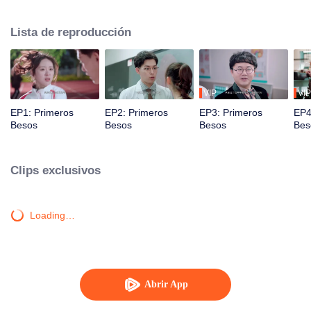
desarrollar sentimientos el uno por el otro.
Lista de reproducción
VIP
VIP
EP1: Primeros
EP2: Primeros
EP3: Primeros
EP4
Besos
Besos
Besos
Bes
Clips exclusivos
Loading…
Abrir App