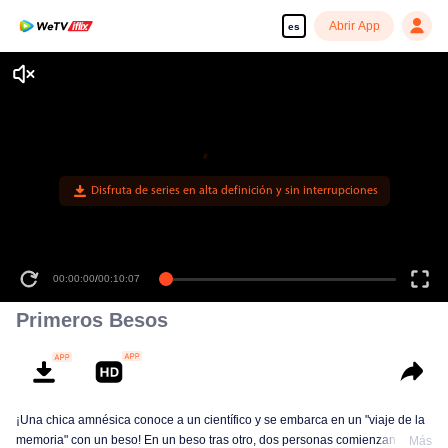
Abrir App
es
Disfruta de series en alta definición y sin interrupciones
00:00:00
/
00:10:07
Primeros Besos
¡Una chica amnésica conoce a un científico y se embarca en un "viaje de la
memoria" con un beso! En un beso tras otro, dos personas comienzan a
Más