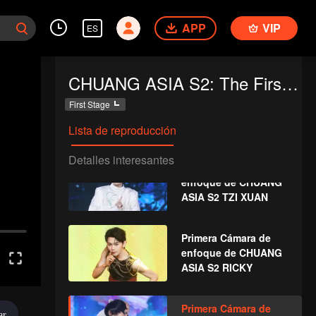
Primera Cámara de
APP
VIP
ES
enfoque de CHUANG
ASIA S2 YAO ZIHAO
CHUANG ASIA S2: The First Public Performance
Primera Cámara de
First Stage
enfoque de CHUANG
ASIA S2 PLENGTHAI
Lista de reproducción
Detalles interesantes
Primera Cámara de
enfoque de CHUANG
ASIA S2 TZI XUAN
Primera Cámara de
enfoque de CHUANG
ASIA S2 RICKY
Primera Cámara de