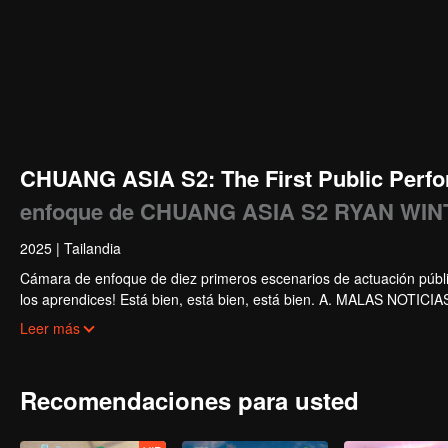
CHUANG ASIA S2: The First Public Perfo
enfoque de CHUANG ASIA S2 RYAN WI
2025
|
Tailandia
Cámara de enfoque de diez primeros escenarios de actuación públi
los aprendices! Está bien, está bien, está bien. A. MALAS NOTICIAS. 
Súper. Amor verdadero. Bajo el camino de la luna.
Leer más
Recomendaciones para usted