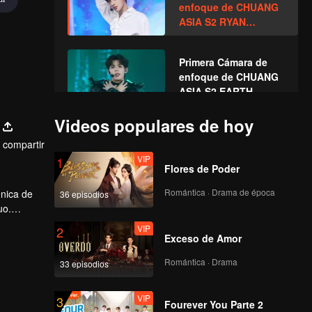
enfoque de CHUANG
ASIA S2 RYAN
WINTER
Primera Cámara de
enfoque de CHUANG
ASIA S2 EARTH
Videos populares de hoy
Primera Cámara de
compartir
enfoque de CHUANG
VIP
1
ASIA S2 SUNNY
Flores de Poder
Romántica · Drama de época
énica de
36 episodios
Primera Cámara de
uo.
enfoque de CHUANG
VIP
2
ASIA S2 TATA
Exceso de Amor
Romántica · Drama
33 episodios
Primera Cámara de
enfoque de CHUANG
VIP
3
ASIA S2 XIONG
Fourever You Parte 2