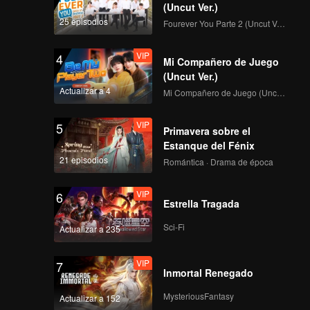
(Uncut Ver.)
25 episodios
Fourever You Parte 2 (Uncut Ver.)
Primera Cámara de
enfoque de CHUANG
VIP
4
ASIA S2 DORN
Mi Compañero de Juego
(Uncut Ver.)
Actualizar a 4
Mi Compañero de Juego (Uncut Ver.)
Primera Cámara de
enfoque de CHUANG
VIP
5
ASIA S2 LU JUNXI
Primavera sobre el
Estanque del Fénix
21 episodios
Romántica · Drama de época
Primera Cámara de
enfoque de CHUANG
VIP
6
ASIA S2 GUANMING
Estrella Tragada
Sci-Fi
Actualizar a 235
Primera Cámara de
enfoque de CHUANG
VIP
7
ASIA S2 KEVIN
Inmortal Renegado
MysteriousFantasy
Actualizar a 152
Primera Cámara de