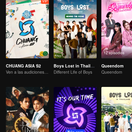
VIP
12 episodios
CHUANG ASIA S2
Boys Lost in Thailand·Behind the Scene
Queendom
Ven a las audiciones asiáticas y elige a tu ídolo
Different Life of Boys
Queendom