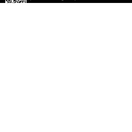
descargar la aplicación!
Ayuda y comentarios
So
Comentarios
Un
Co
Co
ted.