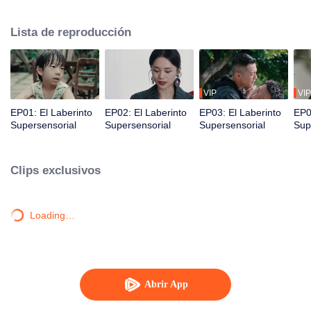
hermano menor. Juntos, desmantelan una despiadada organización
criminal y resuelven un caso sin resolver desde hace mucho tiempo.
Lista de reproducción
VIP
VIP
EP01: El Laberinto
EP02: El Laberinto
EP03: El Laberinto
EP0
Supersensorial
Supersensorial
Supersensorial
Sup
Clips exclusivos
Loading…
Abrir App