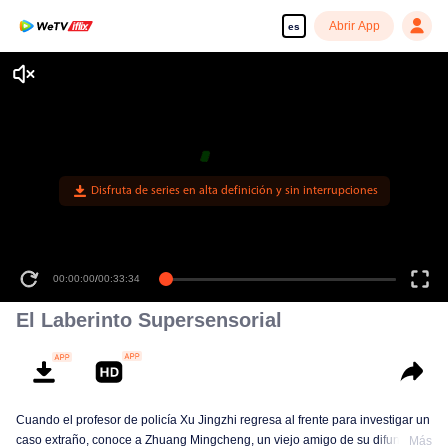
Abrir App
es
Disfruta de series en alta definición y sin interrupciones
00:00:00
/
00:33:34
El Laberinto Supersensorial
Cuando el profesor de policía Xu Jingzhi regresa al frente para investigar un
caso extraño, conoce a Zhuang Mingcheng, un viejo amigo de su difunto
Más