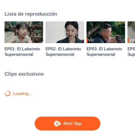
hermano menor. Juntos, desmantelan una despiadada organización
criminal y resuelven un caso sin resolver desde hace mucho tiempo.
Lista de reproducción
VIP
VIP
EP01: El Laberinto
EP02: El Laberinto
EP03: El Laberinto
EP0
Supersensorial
Supersensorial
Supersensorial
Sup
Clips exclusivos
Loading…
Abrir App