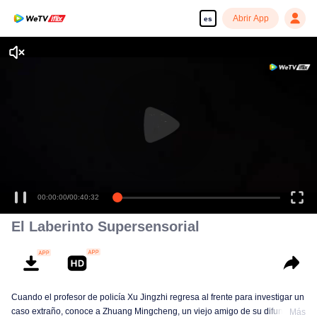
Abrir App
es
00:00:00
/
00:40:32
El Laberinto Supersensorial
Cuando el profesor de policía Xu Jingzhi regresa al frente para investigar un
caso extraño, conoce a Zhuang Mingcheng, un viejo amigo de su difunto
Más