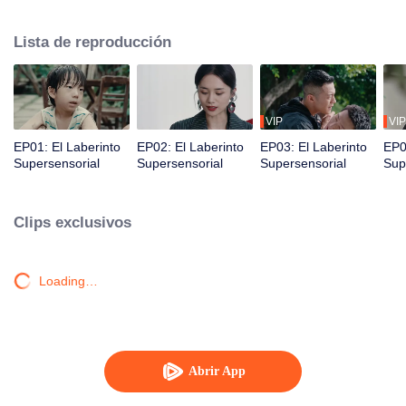
hermano menor. Juntos, desmantelan una despiadada organización
criminal y resuelven un caso sin resolver desde hace mucho tiempo.
Lista de reproducción
VIP
VIP
EP01: El Laberinto
EP02: El Laberinto
EP03: El Laberinto
EP0
Supersensorial
Supersensorial
Supersensorial
Sup
Clips exclusivos
Loading…
Abrir App