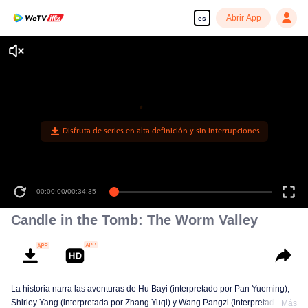
Abrir App
es
Disfruta de series en alta definición y sin interrupciones
00:00:00
/
00:34:35
Candle in the Tomb: The Worm Valley
La historia narra las aventuras de Hu Bayi (interpretado por Pan Yueming),
Shirley Yang (interpretada por Zhang Yuqi) y Wang Pangzi (interpretado por
Más