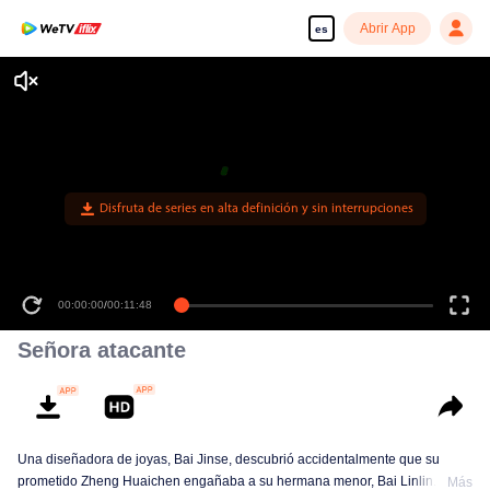
Abrir App
es
Disfruta de series en alta definición y sin interrupciones
00:00:00
/
00:11:48
Señora atacante
Una diseñadora de joyas, Bai Jinse, descubrió accidentalmente que su
prometido Zheng Huaichen engañaba a su hermana menor, Bai Linlin.
Más