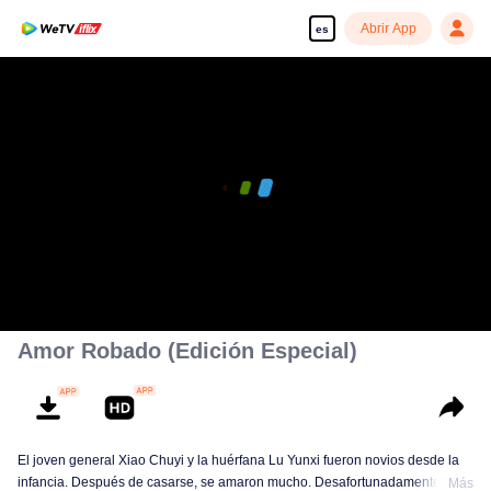
Abrir App
es
Amor Robado (Edición Especial)
El joven general Xiao Chuyi y la huérfana Lu Yunxi fueron novios desde la
infancia. Después de casarse, se amaron mucho. Desafortunadamente,
Más