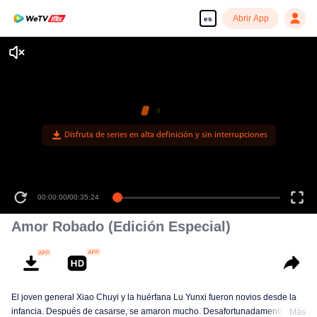
Abrir App
es
Disfruta de series en alta definición y sin interrupciones
00:00:00
/
00:35:24
Amor Robado (Edición Especial)
El joven general Xiao Chuyi y la huérfana Lu Yunxi fueron novios desde la
infancia. Después de casarse, se amaron mucho. Desafortunadamente,
Más