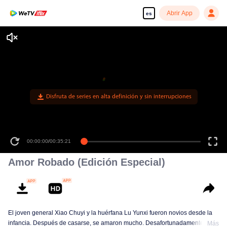
Abrir App
es
Disfruta de series en alta definición y sin interrupciones
00:00:00
/
00:35:21
Amor Robado (Edición Especial)
El joven general Xiao Chuyi y la huérfana Lu Yunxi fueron novios desde la
infancia. Después de casarse, se amaron mucho. Desafortunadamente,
Más