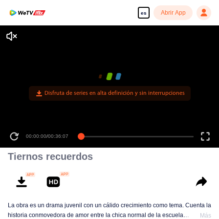
Abrir App
es
Disfruta de series en alta definición y sin interrupciones
00:00:00
/
00:36:07
Tiernos recuerdos
La obra es un drama juvenil con un cálido crecimiento como tema. Cuenta la
historia conmovedora de amor entre la chica normal de la escuela
Más