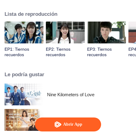
secundaria Sun Xiaorou, el estudiante guapo y simpático Ouyang Yusheng,
la "guapo" y hermosa con voz impresionante Chu Lu, y Gao Yuan, que le
Lista de reproducción
gusta la música. Sus crecimientos hacen reflexionar profundamente.
EP1: Tiernos
EP2: Tiernos
EP3: Tiernos
EP4
recuerdos
recuerdos
recuerdos
rec
Le podría gustar
Nine Kilometers of Love
Ámame en tres días
Abrir App