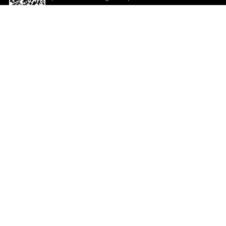
descargar la aplicación!
Ayuda y comentarios
So
Comentarios
Un
Co
Co
ted.