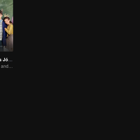
Cuando Éramos Jóvenes
90's Genius Boy and Sassy girl