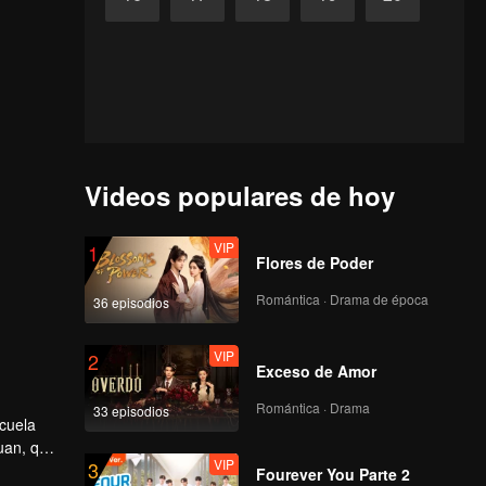
Videos populares de hoy
VIP
1
Flores de Poder
Romántica · Drama de época
36 episodios
VIP
2
Exceso de Amor
Romántica · Drama
33 episodios
scuela
uan, que
VIP
3
Fourever You Parte 2