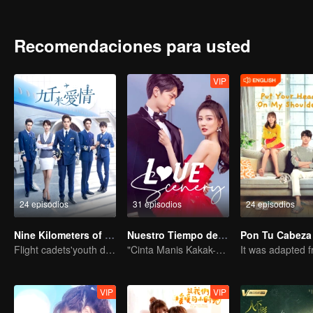
Recomendaciones para usted
VIP
24 episodios
31 episodios
24 episodios
Nine Kilometers of Love
Nuestro Tiempo de Amor
Flight cadets'youth dream-driven journey
"Cinta Manis Kakak-Adik Xu Lu dan Lin Yi"
VIP
VIP