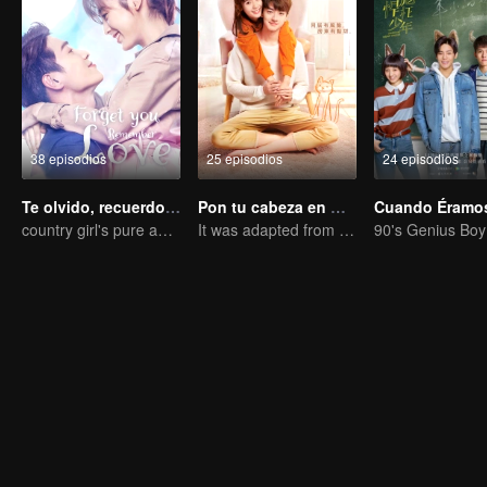
38 episodios
25 episodios
24 episodios
Te olvido, recuerdo el amor
Pon tu cabeza en mi hombro
country girl's pure and fresh love
It was adapted from the same series of novels as "A Love so Beautiful"