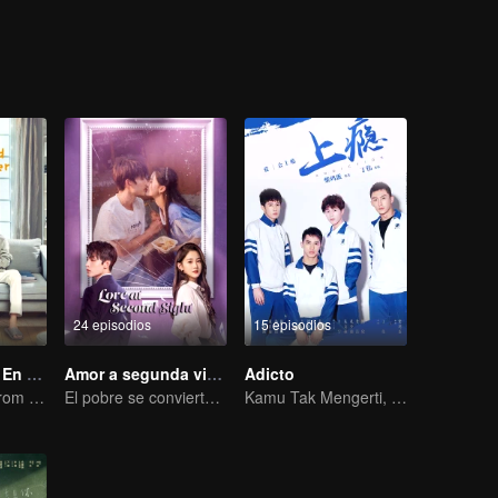
24 episodios
15 episodios
Pon Tu Cabeza En Mi Hombro
Amor a segunda vista
Adicto
It was adapted from the same series of novels as "A Love so Beautiful"
El pobre se convierte en el CEO dominante y persigue a su primer amor.
Kamu Tak Mengerti, Ini Juga Cinta