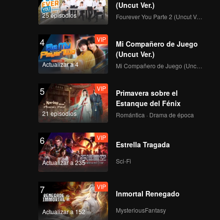
(Uncut Ver.)
25 episodios
Fourever You Parte 2 (Uncut Ver.)
VIP
4
Mi Compañero de Juego
(Uncut Ver.)
Actualizar a 4
Mi Compañero de Juego (Uncut Ver.)
VIP
5
Primavera sobre el
Estanque del Fénix
21 episodios
Romántica · Drama de época
VIP
6
Estrella Tragada
Sci-Fi
Actualizar a 235
VIP
7
Inmortal Renegado
MysteriousFantasy
Actualizar a 152