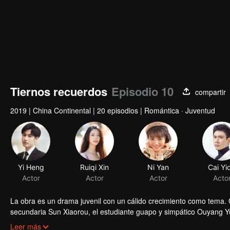
Tiernos recuerdos
Episodio 10
compartir
2019
|
China Continental
|
20 episodios
|
Romántica · Juventud
La obra es un drama juvenil con un cálido crecimiento como tema. 
secundaria Sun Xiaorou, el estudiante guapo y simpático Ouyang 
le gusta la música. Sus crecimientos hacen reflexionar profundame
Leer más