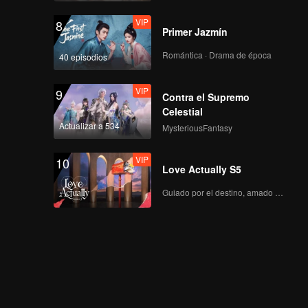
VIP
8
Primer Jazmín
Romántica · Drama de época
40 episodios
VIP
9
Contra el Supremo
Celestial
Actualizar a 534
MysteriousFantasy
VIP
10
Love Actually S5
Guiado por el destino, amado con el corazón.