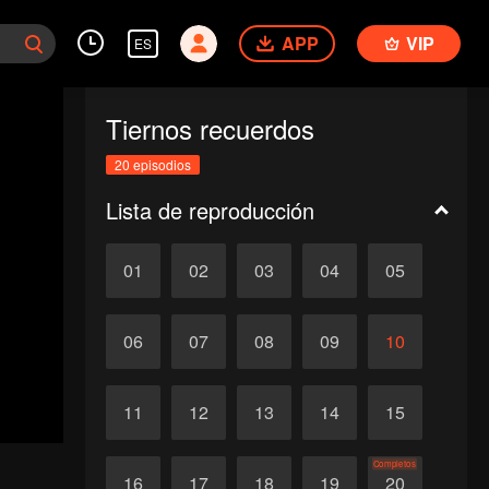
APP
VIP
ES
Tiernos recuerdos
20 episodios
Lista de reproducción
01
02
03
04
05
06
07
08
09
10
11
12
13
14
15
Completos
16
17
18
19
20