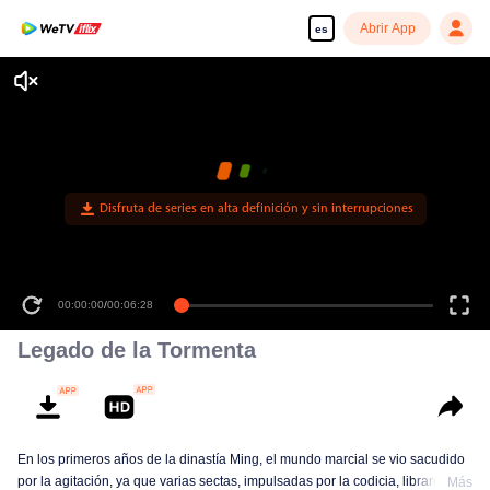
Abrir App
es
Disfruta de series en alta definición y sin interrupciones
00:00:00
/
00:06:28
Legado de la Tormenta
En los primeros años de la dinastía Ming, el mundo marcial se vio sacudido
por la agitación, ya que varias sectas, impulsadas por la codicia, libraron
Más