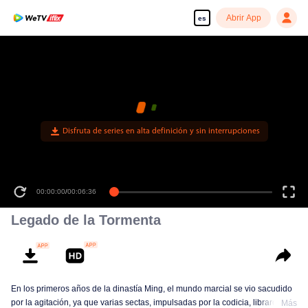
Abrir App
es
Disfruta de series en alta definición y sin interrupciones
00:00:00
/
00:06:36
Legado de la Tormenta
En los primeros años de la dinastía Ming, el mundo marcial se vio sacudido
por la agitación, ya que varias sectas, impulsadas por la codicia, libraron
Más