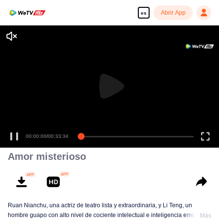
Abrir App
es
00:00:00
/
00:33:34
Amor misterioso
Ruan Nianchu, una actriz de teatro lista y extraordinaria, y Li Teng, un
hombre guapo con alto nivel de cociente intelectual e inteligencia emocional
Más