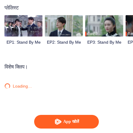
प्लेलिस्ट
वीआईपी
वीआ
EP1: Stand By Me
EP2: Stand By Me
EP3: Stand By Me
EP
विशेष क्लिप।
Loading…
App खोलें