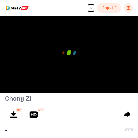
App खोलें
hi
Chong Zi
1
अधिक